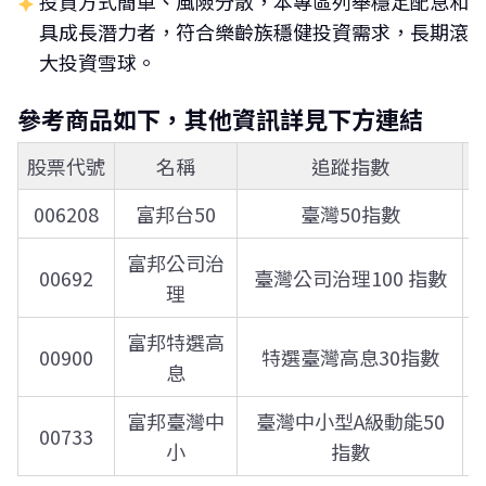
投資方式簡單、風險分散，本專區列舉穩定配息和
具成長潛力者，符合樂齡族穩健投資需求，長期滾
大投資雪球。
參考商品如下，其他資訊詳見下方連結
股票代號
名稱
追蹤指數
006208
富邦台50
臺灣50指數
富邦公司治
00692
臺灣公司治理100 指數
理
富邦特選高
00900
特選臺灣高息30指數
息
富邦臺灣中
臺灣中小型A級動能50
00733
小
指數