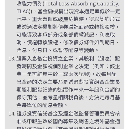
收能力債券(Total Loss-Absorbing Capacity,
TLAC))，當金融機構出現資本適足率低於一定
水平、重大營運或破產危機時，得以契約形式
或透過法定機制將債券減記面額或轉換股權，
可能導致客戶部分或全部債權減記、利息取
消、債權轉換股權、修改債券條件如到期日、
票息、付息日、或暫停配息等變動。
股票入息基金投資之企業，其股利（股息）配
發時間及金額視個別企業之決定（例如：該企
業一年可能集中於一或兩次配發)，故每月配
息金額的決定主要乃是透過對投資組合企業長
期股利配發記錄的追蹤作未來一年股利金額的
保守預估，並考量相關稅負後，方決定每月基
金每單位的配息金額。
證券投資信託基金及經金融監督管理委員會核
准或申報生效於國內募集及銷售之境外基金適
用投信投顧公會「基金風險報酬等級分類標