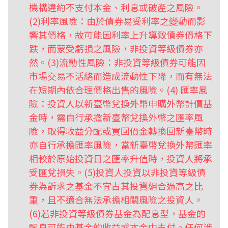
機構違約不支付本金、利息或破產之風險。
(2)利率風險：由於債券易受利率之變動而影
響其價格，故可能因利率上升導致債券價格下
跌，而蒙受虧損之風險，非投資等級債券亦
然。(3)流動性風險：非投資等級債券可能因
市場交易不活絡而造成流動性下降，而有無法
在短期內依合理價格出售的風險。(4) 匯率風
險：投資人以新臺幣兌換外幣申購外幣計價基
金時，需自行承擔新臺幣兌換外幣之匯率風
險，取得收益分配或買回價金轉換回新臺幣時
亦自行承擔匯率風險，當新臺幣兌換外幣匯率
相較於原始投資日之匯率升值時，投資人將承
受匯兌損失。(5)投資人投資以非投資等級債
券為訴求之基金不宜占其投資組合過高之比
重，且不適合無法承擔相關風險之投資人。
(6)若非投資等級債券基金為配息型，基金的
配息可能由基金的收益或本金中支付。任何涉