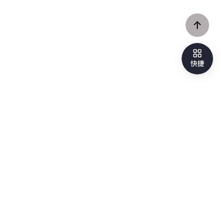
注意事項
投資並非全無風險，投資人於開戶及進行交易前，應充分了解自身
財務狀況、投資需求與風險承受能力，並參考商品風險分級之參考
依據。請以各商品揭露內容為準，並詳閱相關投資說明文件。
【富邦證券聲明】
1. 本網站內容僅為本公司提供之一般參考資料，並非針對投資人之
特定需求所作的投資建議，且並未考量投資人個別的財務狀況與需