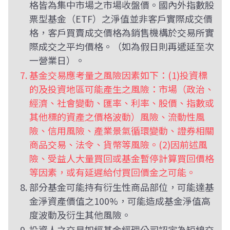
格皆為集中市場之市場收盤價。國內外指數股
票型基金（ETF）之淨值並非客戶實際成交價
格，客戶買賣成交價格為銷售機構於交易所實
際成交之平均價格。（如為假日則再遞延至次
一營業日）。
基金交易應考量之風險因素如下：(1)投資標
的及投資地區可能產生之風險：市場（政治、
經濟、社會變動、匯率、利率、股價、指數或
其他標的資產之價格波動）風險、流動性風
險、信用風險、產業景氣循環變動、證券相關
商品交易、法令、貨幣等風險。(2)因前述風
險、受益人大量買回或基金暫停計算買回價格
等因素，或有延遲給付買回價金之可能。
部分基金可能持有衍生性商品部位，可能達基
金淨資產價值之100%，可能造成基金淨值高
度波動及衍生其他風險。
投資人之交易如經基金經理公司認定為短線交