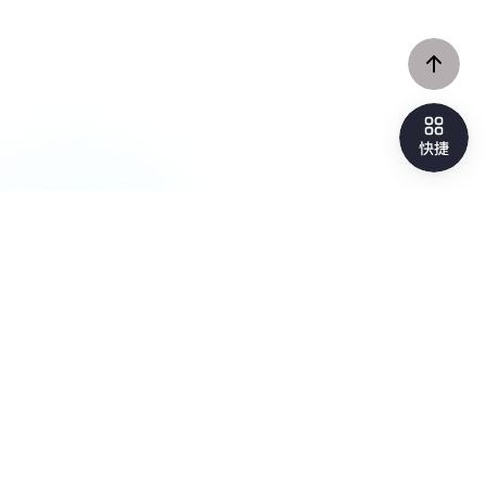
注意事項
投資並非全無風險，投資人於開戶及進行交易前，應充分了解自身
財務狀況、投資需求與風險承受能力，並參考商品風險分級之參考
依據。請以各商品揭露內容為準，並詳閱相關投資說明文件。
【富邦證券聲明】
1. 本網站內容僅為本公司提供之一般參考資料，並非針對投資人之
特定需求所作的投資建議，且並未考量投資人個別的財務狀況與需